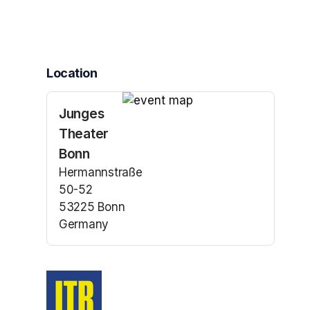
Location
Junges
(opens in a new tab)
Theater
Bonn
Hermannstraße
50-52
53225 Bonn
Germany
(opens in a new tab)