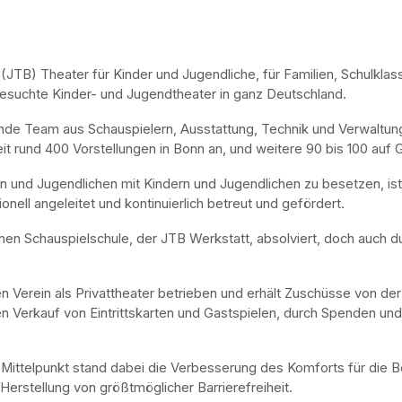
TB) Theater für Kinder und Jugendliche, für Familien, Schulklass
besuchte Kinder- und Jugendtheater in ganz Deutschland.
nde Team aus Schauspielern, Ausstattung, Technik und Verwaltung p
eit rund 400 Vorstellungen in Bonn an, und weitere 90 bis 100 auf 
 und Jugendlichen mit Kindern und Jugendlichen zu besetzen, ist d
ell angeleitet und kontinuierlich betreut und gefördert.
nen Schauspielschule, der JTB Werkstatt, absolviert, doch auch du
Verein als Privattheater betrieben und erhält Zuschüsse von de
en Verkauf von Eintrittskarten und Gastspielen, durch Spenden und
ttelpunkt stand dabei die Verbesserung des Komforts für die Bes
rstellung von größtmöglicher Barrierefreiheit.