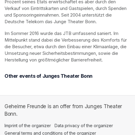
Prozent seines Etats erwirtschaftet es aber durch den 
Verkauf von Eintrittskarten und Gastspielen, durch Spenden 
und Sponsoringeinnahmen. Seit 2004 unterstützt die 
Deutsche Telekom das Junge Theater Bonn.
Im Sommer 2016 wurde das JTB umfassend saniert. Im 
Mittelpunkt stand dabei die Verbesserung des Komforts für 
die Besucher, etwa durch den Einbau einer Klimaanlage, die 
Umsetzung neuer Sicherheitsbestimmungen, sowie die 
Herstellung von größtmöglicher Barrierefreiheit.
Other events of Junges Theater Bonn
Geheime Freunde is an offer from Junges Theater
Bonn.
Imprint of the organizer
(opens in a new tab)
Data privacy of the organizer
(opens in 
General terms and conditions of the organizer
(opens in a new ta