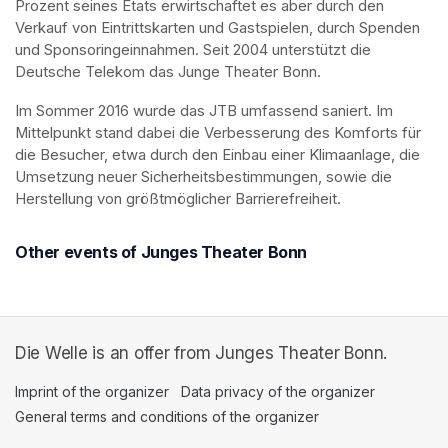
Prozent seines Etats erwirtschaftet es aber durch den 
Verkauf von Eintrittskarten und Gastspielen, durch Spenden 
und Sponsoringeinnahmen. Seit 2004 unterstützt die 
Deutsche Telekom das Junge Theater Bonn.
Im Sommer 2016 wurde das JTB umfassend saniert. Im 
Mittelpunkt stand dabei die Verbesserung des Komforts für 
die Besucher, etwa durch den Einbau einer Klimaanlage, die 
Umsetzung neuer Sicherheitsbestimmungen, sowie die 
Herstellung von größtmöglicher Barrierefreiheit.
Other events of Junges Theater Bonn
Die Welle is an offer from Junges Theater Bonn.
Imprint of the organizer
(opens in a new tab)
Data privacy of the organizer
(opens in 
General terms and conditions of the organizer
(opens in a new ta