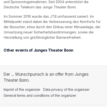
und Sponsoringeinnahmen. Seit 2004 unterstützt die 
Deutsche Telekom das Junge Theater Bonn.
Im Sommer 2016 wurde das JTB umfassend saniert. Im 
Mittelpunkt stand dabei die Verbesserung des Komforts für 
die Besucher, etwa durch den Einbau einer Klimaanlage, die 
Umsetzung neuer Sicherheitsbestimmungen, sowie die 
Herstellung von größtmöglicher Barrierefreiheit.
Other events of Junges Theater Bonn
Der ... Wunschpunsch is an offer from Junges
Theater Bonn.
Imprint of the organizer
(opens in a new tab)
Data privacy of the organizer
(opens in 
General terms and conditions of the organizer
(opens in a new ta