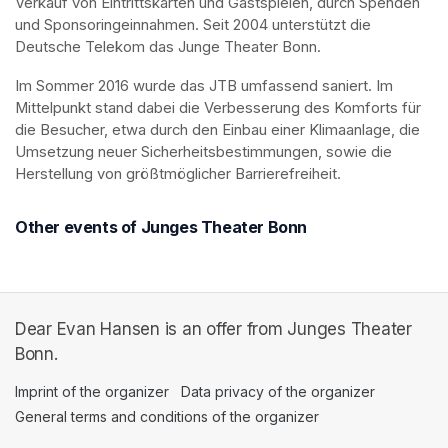
Verkauf von Eintrittskarten und Gastspielen, durch Spenden 
und Sponsoringeinnahmen. Seit 2004 unterstützt die 
Deutsche Telekom das Junge Theater Bonn.
Im Sommer 2016 wurde das JTB umfassend saniert. Im 
Mittelpunkt stand dabei die Verbesserung des Komforts für 
die Besucher, etwa durch den Einbau einer Klimaanlage, die 
Umsetzung neuer Sicherheitsbestimmungen, sowie die 
Herstellung von größtmöglicher Barrierefreiheit.
Other events of Junges Theater Bonn
Dear Evan Hansen is an offer from Junges Theater
Bonn.
Imprint of the organizer
(opens in a new tab)
Data privacy of the organizer
(opens in 
General terms and conditions of the organizer
(opens in a new ta